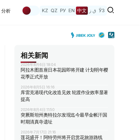
KZ
QZ
РУ
EN
中文
ق ز
ЎЗ
分析
相关新闻
2026年8月6日 18:04
阿拉木图首座日本花园即将开建 计划明年樱
花季正式开放
2026年8月5日 16:16
库雷克港现代化改造见效 轮渡作业效率显著
提高
2026年8月4日 11:50
突厥斯坦州奥特拉尔发现迄今最早金帐汗国
时期清真寺遗址
2026年7月17日 21:16
莲花盛开！阿特劳州将开启赏花旅游路线