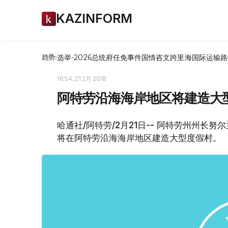
KAZINFORM
选举-2026
总统府
任免
事件
国情咨文
跨里海国际运输路
趋势:
16:54, 21 2月 2018
阿特劳沿海海岸地区将建造大
哈通社/阿特劳/2月21日-- 阿特劳州州长
将在阿特劳沿海海岸地区建造大型度假村。