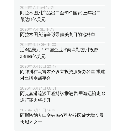
2026年7月15日 17:22
阿拉木图州产品出口至61个国家 三年出口
额达11亿美元
2026年7月13日 14:15
阿拉木图入选全球最佳美食目的地榜单
2026年6月30日 12:30
近4亿美元！中国企业将向乌勒套州投资
3.686亿美元
2026年6月26日 20:47
阿拜州在乌鲁木齐设立投资服务办公室 搭建
对华招商新平台
2026年6月24日 08:51
阿克套港疏浚工程持续推进 跨里海运输走廊
通行能力将提升
2026年6月23日 14:16
阿斯塔纳人口突破164万 努拉区成为增长最
快城区之一