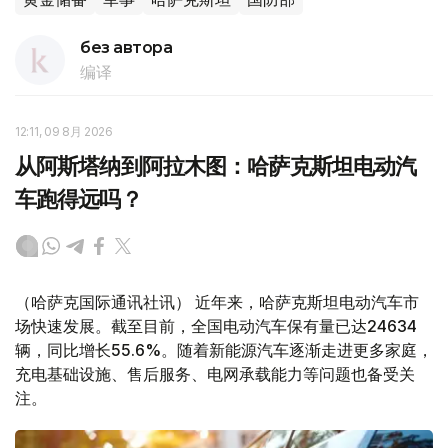
без автора
编译
12:11, 09 8月 2026
从阿斯塔纳到阿拉木图：哈萨克斯坦电动汽
车跑得远吗？
（哈萨克国际通讯社讯） 近年来，哈萨克斯坦电动汽车市
场快速发展。截至目前，全国电动汽车保有量已达24634
辆，同比增长55.6%。随着新能源汽车逐渐走进更多家庭，
充电基础设施、售后服务、电网承载能力等问题也备受关
注。