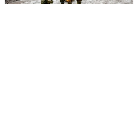
Фото: Министерство обороны РК
从山地作战到应急救援
军事登山员是专门执行山地作战任务、承担山地训练工作的
军人。
据哈萨克斯坦国防部介绍，军事登山员需接受系统的专业训
练，完成山地行进、攀岩、冰雪地形通过、登山装备使用、
伤员救援及山地分队协同等课程，并在实战化训练场完成综
合考核。
只有身体素质和心理素质均达到要求的军人，才能参加相关
培训。完成课程并通过理论和实操考试后，可获得相应资格
认证，部分学员还可取得登山运动等级证书。