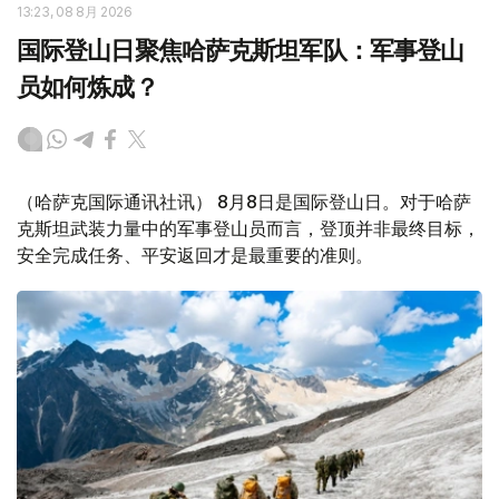
13:23, 08 8月 2026
国际登山日聚焦哈萨克斯坦军队：军事登山
员如何炼成？
（哈萨克国际通讯社讯） 8月8日是国际登山日。对于哈萨
克斯坦武装力量中的军事登山员而言，登顶并非最终目标，
安全完成任务、平安返回才是最重要的准则。