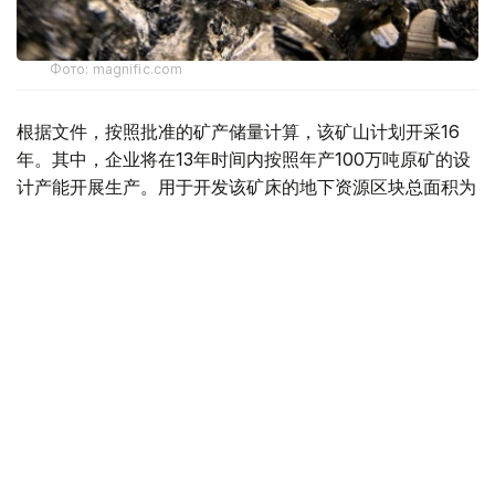
Фото: magnific.com
根据文件，按照批准的矿产储量计算，该矿山计划开采16
年。其中，企业将在13年时间内按照年产100万吨原矿的设
计产能开展生产。用于开发该矿床的地下资源区块总面积为
4.499平方公里。
“矿山总体生产能力确定为年产100万吨，之后产量
将逐步下降。根据设计阶段确定的矿产储量，矿山使
用年限为16年。其中，自按照设计产能（年产100万
吨）启动采矿作业之日起，矿山将运行13年。”文件
指出。
值得一提的是，矿产开采计划于2028年启动。在此之前，
项目方计划建设用于加工开采矿石的选矿厂，同时开展为期
一年的矿山基建工程和矿山准备工程。正式开始采矿后，这
些工作还将与矿山生产同步进行。