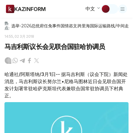
中文
KAZINFORM
热
选举-2026
总统府
任免
事件
国情咨文
跨里海国际运输路线/中间走
点:
14:55, 02 3月 2018
马吉利斯议长会见联合国驻哈协调员
哈通社/阿斯塔纳/3月1日-- 据马吉利斯（议会下院）新闻处
消息，马吉利斯议长努尔兰•尼格马图林近日会见联合国开
发计划署常驻哈萨克斯坦代表兼联合国常驻协调员下村典
正。