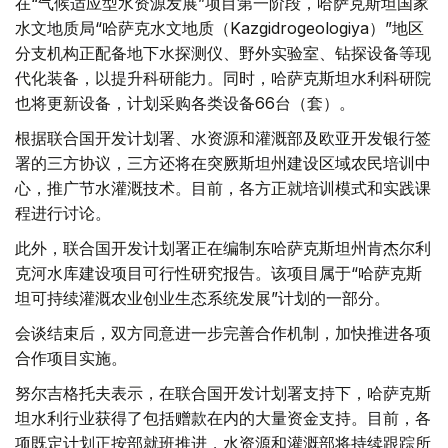
在“气候适应型水资源发展”项目第一阶段，哈萨克斯坦国家
水文地质局“哈萨克水文地质（Kazgidrogeologiya）”地区
分支机构正配备地下水探测仪、野外实验室、钻探设备等现
代化装备，以提升科研能力。同时，哈萨克斯坦水利科研院
也将更新设备，计划采购各类设备66台（套）。
根据联合国开发计划署、水资源和灌溉部及欧亚开发银行签
署的三方协议，三方还将在突厥斯坦州建设区域农民培训中
心，推广节水灌溉技术。目前，各方正就培训模式和实践课
程进行讨论。
此外，联合国开发计划署正在编制东哈萨克斯坦州肯杰尔利
克河水库建设项目可行性研究报告。该项目属于“哈萨克斯
坦可持续灌溉农业创业生态系统发展”计划的一部分。
会谈结束后，双方同意进一步完善合作机制，加快推进各项
合作项目实施。
努尔吉格托夫表示，在联合国开发计划署支持下，哈萨克斯
坦水利行业获得了包括赠款在内的大量资金支持。目前，各
项既定计划正按部就班推进，水资源和灌溉部将持续跟踪所