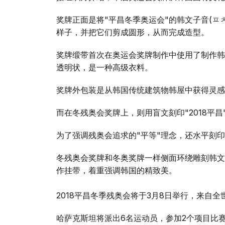
奖牌正面是将"平昌冬季奥运会"的韩文子音(ㅍ
样子，并把它们剪成圆形，从而完成造型。
奖牌缎带首次在奥运会奖牌制作中使用了制作韩
透明状，是一种高级衣料。
奖牌外包装是从韩国传统建筑物韩屋中获得灵感
而在冬残奥会奖牌上，则用盲文刻印"2018平昌
为了强调残奥会追求的"平等"理念，还水平刻
冬残奥会奖牌和冬奥奖牌一样侧面环绕雕刻韩文"
作挂带，着重强调韩国的精致美。
2018平昌冬季残奥会将于3月8日举行，来自
哈萨克斯坦将派出6名运动员，参加2个项目比