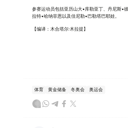
参赛运动员包括亚历山大•库勒亚丁、丹尼斯•
拉特•哈纳菲恩以及佳尼勒•巴勒塔巴耶娃。
【编译：木合塔尔·木拉提】
体育
黄金储备
冬奥会
奥运会