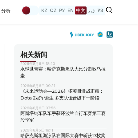
KZ
QZ
РУ
EN
中文
ق ز
ЎЗ
分析
相关新闻
2026年8月6日 18:40
水球世青赛：哈萨克斯坦队大比分击败乌拉
圭
2026年8月6日 09:31
《未来运动会—2026》多项目激战正酣：
Dota 2冠军诞生 多支队伍晋级下一阶段
2026年8月6日 07:56
阿斯塔纳车队车手获环波兰自行车赛第三赛
段季军
2026年8月5日 18:11
哈萨克斯坦游泳队在国际大赛中斩获17枚奖