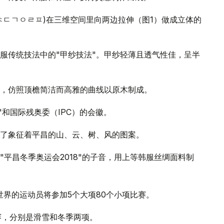
ㅊㄷㄱㅇㄹㅍ)在三维空间里向两边拉伸（图1）做成立体的
服传统技法中的"甲纱技法"。甲纱轻薄且透气性佳，呈半
，仿照顶檐简洁而高雅的曲线以原木制成。
"和国际残奥委（IPC）的会徽。
印了象征着平昌的山、云、树、风的图案。
平昌冬季奥运会2018"的子音，用上等韩服丝绸面料制
全世界的运动员将参加5个大项80个小项比赛。
赛，分别是滑雪和冬季两项。