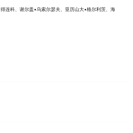
彼得连科、谢尔盖•乌索尔瑟夫、亚历山大•格尔利茨、海