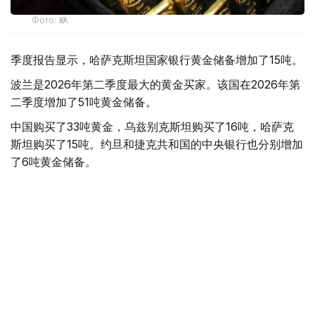
Фото: ӨзА
季度报告显示，哈萨克斯坦国家银行黄金储备增加了15吨。
波兰是2026年第二季度最大的黄金买家。该国在2026年第
二季度增加了51吨黄金储备。
中国购买了33吨黄金，乌兹别克斯坦购买了16吨，哈萨克
斯坦购买了15吨。约旦和捷克共和国的中央银行也分别增加
了6吨黄金储备。
全球各国央行在第二季度共购买了约289吨黄金，比2025年
同期增长了62%。去年同期，黄金购买量约为178吨。
世界黄金协会称，黄金需求的增长受到地缘政治不确定性、
本季度贵金属价格下跌，以及各国寻求国际储备多元化等因
素的影响。
根据该协会进行的一项调查，89%的央行行长预计未来一
年全球黄金储备量将会增加。45%的受访者表示，他们的