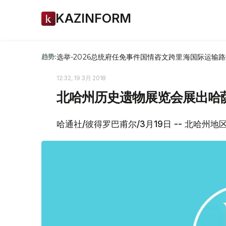
KAZINFORM
选举-2026
总统府
任免
事件
国情咨文
跨里海国际运输路
趋势:
12:32, 19 3月 2018
北哈州历史遗物展览会展出哈
哈通社/彼得罗巴甫尔/3月19日 -- 北哈