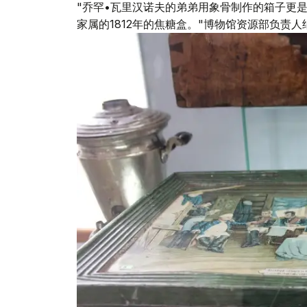
"乔罕•瓦里汉诺夫的弟弟用象骨制作的箱子更
家属的1812年的焦糖盒。"博物馆资源部负责