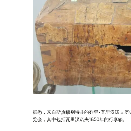
据悉，来自斯热穆别特县的乔罕•瓦里汉诺夫历
览会，其中包括瓦里汉诺夫1850年的行李箱。