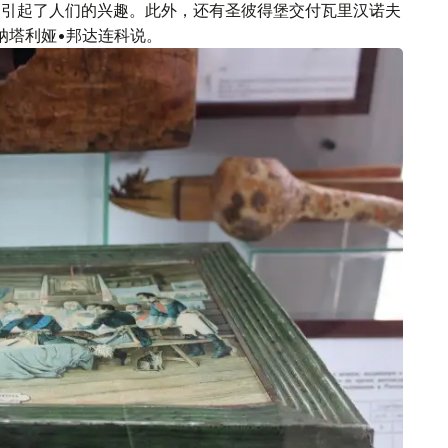
是引起了人们的兴趣。此外，还有圣彼得堡交付瓦里汉诺夫
人纳塔利娅•邦达连科说。