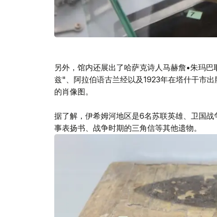
另外，馆内还展出了哈萨克诗人马赫詹•朱玛巴
兹"、阿拉伯语古兰经以及1923年在塔什干市
的肖像图。
据了解，伊希姆河地区是6名苏联英雄、卫国战
事表扬书、战争时期的三角信等其他遗物。