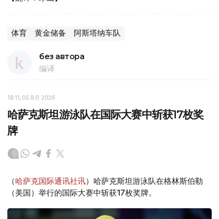
体育
黄金储备
阿斯塔纳车队
без автора
编译
18:11, 05 8月 2026
哈萨克斯坦游泳队在国际大赛中斩获17枚奖
牌
（
哈萨克国际通讯社讯
）哈萨克斯坦游泳队在格林斯伯勒
（美国）举行的国际大赛中斩获17枚奖牌。