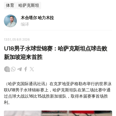
体育
哈萨克斯坦
木合塔尔 哈力木拉
编译
13:51, 05 8月 2026
U18男子水球世锦赛：哈萨克斯坦点球击败
新加坡迎来首胜
（哈萨克国际通讯社讯）在克罗地亚萨格勒布举行的世界泳
联U18男子水球锦标赛上，哈萨克斯坦队在第二场比赛中通
过点球大战以16比15战胜新加坡队，取得本届赛事首场胜
利。