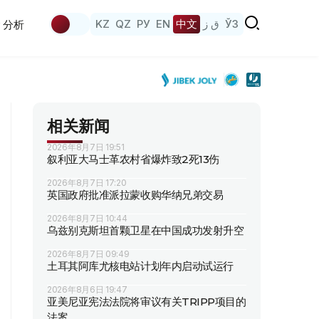
KZ
QZ
РУ
EN
中文
ق ز
ЎЗ
分析
相关新闻
2026年8月7日 19:51
叙利亚大马士革农村省爆炸致2死13伤
2026年8月7日 17:20
英国政府批准派拉蒙收购华纳兄弟交易
2026年8月7日 10:44
乌兹别克斯坦首颗卫星在中国成功发射升空
2026年8月7日 09:49
土耳其阿库尤核电站计划年内启动试运行
2026年8月6日 19:47
亚美尼亚宪法法院将审议有关TRIPP项目的
法案