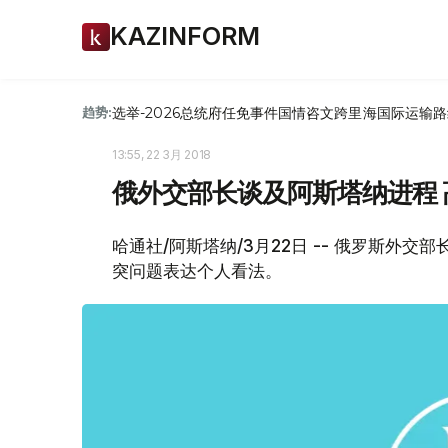
KAZINFORM
选举-2026
总统府
任免
事件
国情咨文
跨里海国际运输路
趋势:
13:55, 22 3月 2018
俄外交部长谈及阿斯塔纳进程
哈通社/阿斯塔纳/3月22日 -- 俄罗斯外
突问题表达个人看法。