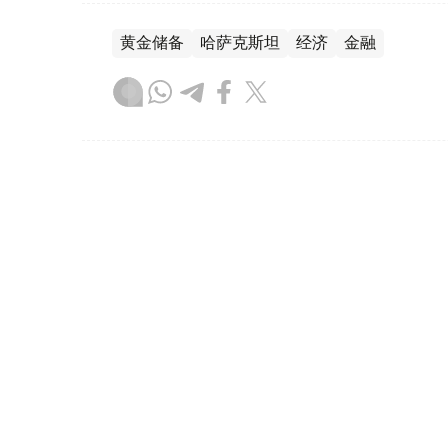
黄金储备
哈萨克斯坦
经济
金融
木合塔尔 哈力木拉
编译
08:31, 31 7月 2026
哈萨克斯坦是全球五大黄金购
（哈萨克国际通讯社讯）根据世界黄金协会（Worl
坦成为2026年第二季度全球央行黄金购买