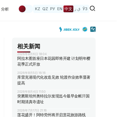
KZ
QZ
РУ
EN
中文
ق ز
ЎЗ
分析
相关新闻
2026年8月6日 18:04
阿拉木图首座日本花园即将开建 计划明年樱
花季正式开放
2026年8月5日 16:16
库雷克港现代化改造见效 轮渡作业效率显著
提高
2026年8月4日 11:50
突厥斯坦州奥特拉尔发现迄今最早金帐汗国
时期清真寺遗址
2026年7月17日 21:16
莲花盛开！阿特劳州将开启赏花旅游路线