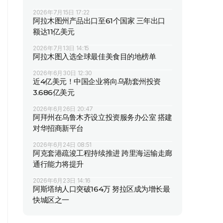
2026年7月15日 17:22
阿拉木图州产品出口至61个国家 三年出口
额达11亿美元
2026年7月13日 14:15
阿拉木图入选全球最佳美食目的地榜单
2026年6月30日 12:30
近4亿美元！中国企业将向乌勒套州投资
3.686亿美元
2026年6月26日 20:47
阿拜州在乌鲁木齐设立投资服务办公室 搭建
对华招商新平台
2026年6月24日 08:51
阿克套港疏浚工程持续推进 跨里海运输走廊
通行能力将提升
2026年6月23日 14:16
阿斯塔纳人口突破164万 努拉区成为增长最
快城区之一