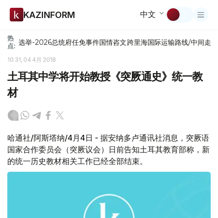
中文
KAZINFORM
热
选举-2026
总统府
任免
事件
国情咨文
跨里海国际运输路线/中间走
点:
10:31, 04 4月 2018
土耳其中学将开始教授《突厥通史》统一教
材
哈通社/阿斯塔纳/4月4日 - 据安纳多卢通讯社消息，突厥语
国家合作委员会（突厥议会）日前告知土耳其教育部称，新
的统一历史教材相关工作已经全部结束。