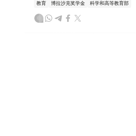
教育
博拉沙克奖学金
科学和高等教育部
木合塔尔 木拉提
编译
00:38, 23 9月 2025
托卡耶夫总统：哈萨克斯坦正
（
哈萨克国际通讯社讯
）哈萨克斯坦总统哈斯
表参与的圆桌会议期间，分享了未来三年将
型及人工智能领域领先的IT中心的计划。