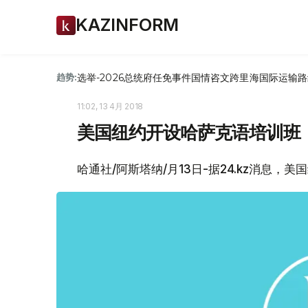
KAZINFORM
选举-2026
总统府
任免
事件
国情咨文
跨里海国际运输路
趋势:
11:02, 13 4月 2018
美国纽约开设哈萨克语培训班
哈通社/阿斯塔纳/月13日-据24.kz消息