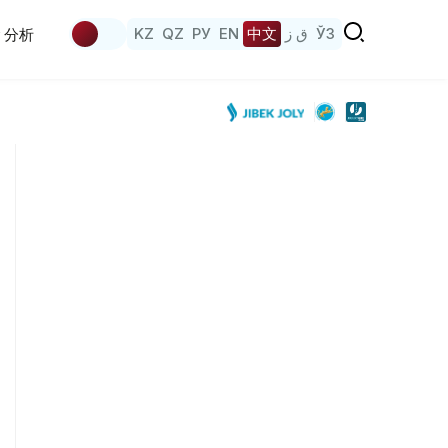
KZ
QZ
РУ
EN
中文
ق ز
ЎЗ
分析