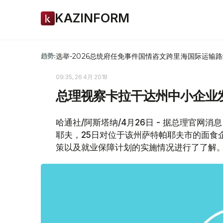
KAZINFORM
选举-2026
总统府
任免
事件
国情咨文
跨里海国际运输路
趋势:
09:35, 26 4月 2018
总理视察卡拉干达州中小企业
哈通社/阿斯塔纳/4月26日 - 据总理官
耶夫，25日对位于该州萨特帕耶夫市的面食企
策以及就业保障计划的实施情况进行了了解