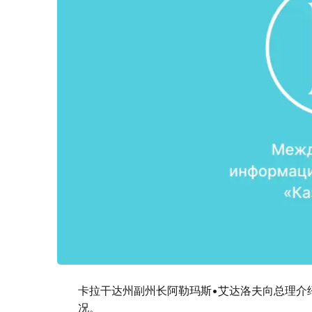
卡拉干达州副州长阿勒玛斯•艾达洛夫向总理介
况。