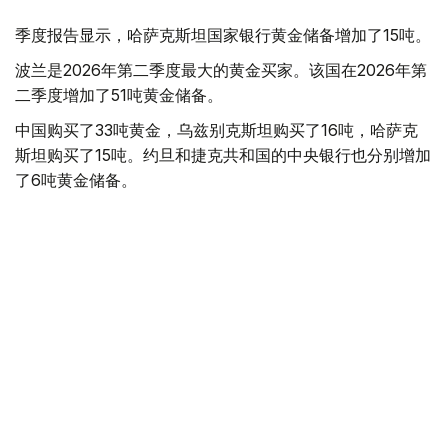
季度报告显示，哈萨克斯坦国家银行黄金储备增加了15吨。
波兰是2026年第二季度最大的黄金买家。该国在2026年第
二季度增加了51吨黄金储备。
中国购买了33吨黄金，乌兹别克斯坦购买了16吨，哈萨克
斯坦购买了15吨。约旦和捷克共和国的中央银行也分别增加
了6吨黄金储备。
全球各国央行在第二季度共购买了约289吨黄金，比2025年
同期增长了62%。去年同期，黄金购买量约为178吨。
世界黄金协会称，黄金需求的增长受到地缘政治不确定性、
本季度贵金属价格下跌，以及各国寻求国际储备多元化等因
素的影响。
根据该协会进行的一项调查，89%的央行行长预计未来一
年全球黄金储备量将会增加。45%的受访者表示，他们的
国家计划增加黄金储备。