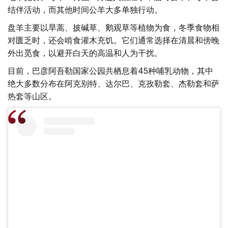
结伴活动，而其他时间公羊大多单独行动。
盘羊主要以旱蒿、披碱草、鹅观草等植物为食，冬季食物相
对匮乏时，还会啃食灌木充饥。它们通常选择在清晨和傍晚
外出觅食，以避开白天的高温和人为干扰。
目前，巴彦阿吾勒国家公园共栖息着45种哺乳动物，其中
绝大多数分布在阿克别特、达尔巴、克孜勒套、杰勒套和萨
热套等山区。