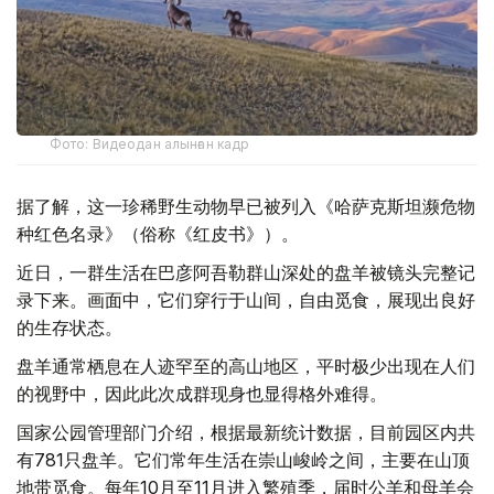
Фото: Видеодан алынған кадр
据了解，这一珍稀野生动物早已被列入《哈萨克斯坦濒危物
种红色名录》（俗称《红皮书》）。
近日，一群生活在巴彦阿吾勒群山深处的盘羊被镜头完整记
录下来。画面中，它们穿行于山间，自由觅食，展现出良好
的生存状态。
盘羊通常栖息在人迹罕至的高山地区，平时极少出现在人们
的视野中，因此此次成群现身也显得格外难得。
国家公园管理部门介绍，根据最新统计数据，目前园区内共
有781只盘羊。它们常年生活在崇山峻岭之间，主要在山顶
地带觅食。每年10月至11月进入繁殖季，届时公羊和母羊会