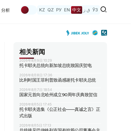
KZ
QZ
РУ
EN
中文
ق ز
ЎЗ
分析
相关新闻
2026年8月9日 10:29
托卡耶夫总统向新加坡总统致国庆贺电
2026年8月8日 17:36
比利时国王菲利普致函感谢托卡耶夫总统
2026年8月7日 18:54
国家元首向北哈州成立90周年庆典致贺信
2026年8月5日 17:45
托卡耶夫选集《公正社会——真诚之言》正
式出版
2026年8月5日 17:13
总统接见巴伊铁列克国有控股公司董事会主