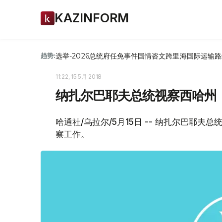
KAZINFORM
选举-2026
总统府
任免
事件
国情咨文
跨里海国际运输路
趋势:
11:22, 15 5月 2018
纳扎尔巴耶夫总统视察西哈州
哈通社/乌拉尔/5月15日 -- 纳扎尔巴耶
察工作。