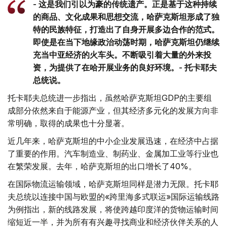
- 这是我们引以为豪的传统遗产。正是基于这种持续
的商品、文化成果和思想交流，哈萨克斯坦形成了独
特的民族特征，打造出了自身开展多边合作的范式。
即使是在当下地缘政治动荡时期，哈萨克斯坦仍继续
充当中亚经济的火车头。不断吸引着大量的外来投
资，为提供了在哈开展业务的良好环境。- 托卡耶夫
总统说。
托卡耶夫总统进一步指出，虽然哈萨克斯坦GDP的主要组
成部分依然来自于能源产业，但其经济多元化的发展方向非
常明确，取得的成果也十分显著。
近几年来，哈萨克斯坦的中小企业发展迅速，在经济中占据
了重要的作用。汽车制造业、制药业、金属加工业等行业也
在繁荣发展。去年，哈萨克斯坦的出口增长了40%。
在国际物流运输领域，哈萨克斯坦同样是潜力无限。托卡耶
夫总统以连接中国与欧盟的«跨里海多式联运»国际运输线路
为例指出，新的线路发展，将使跨越印度洋的货物运输时间
缩短近一半，并为所有有兴趣寻找商业和经济伙伴关系的人