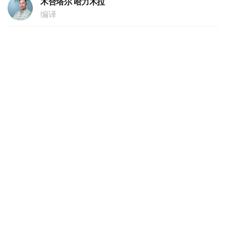
木合塔尔 哈力木拉
编译
13:56, 04 8月 2026
中国企业拟参与阿拉套市航空生物燃料项目
建设
（哈萨克国际通讯社讯） 哈萨克斯坦农业部副部长阿扎特·
苏丹诺夫4日在政府会议上表示，阿拉套市（Alatau City）
正与中国企业赋生资本（Full Vision Capital）共同研究建
设利用油料作物生产航空燃料项目，以进一步提升农产品深
加工水平，拓展哈萨克斯坦产品出口市场。