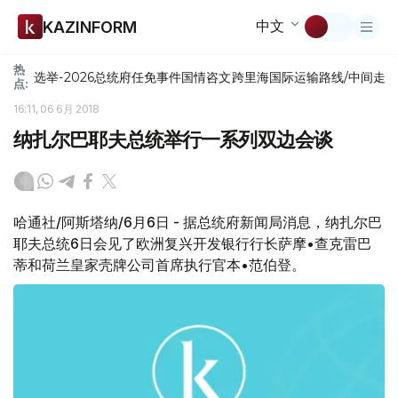
中文
KAZINFORM
热
选举-2026
总统府
任免
事件
国情咨文
跨里海国际运输路线/中间走
点:
16:11, 06 6月 2018
纳扎尔巴耶夫总统举行一系列双边会谈
哈通社/阿斯塔纳/6月6日 - 据总统府新闻局消息，纳扎尔巴
耶夫总统6日会见了欧洲复兴开发银行行长萨摩•查克雷巴
蒂和荷兰皇家壳牌公司首席执行官本•范伯登。