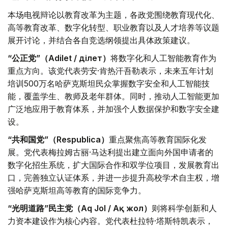
本场电视辩论以教育改革为主题，各政党围绕教育现代化、
高等教育改革、数字化转型、职业教育以及人才培养等议题
展开讨论，并结合各自竞选纲领提出具体政策建议。
“公正党”（Adilet / Әділет）
将数字化和人工智能教育作为
重点方向。该党代表劳安·肯热汗吾勒表示，未来五年计划
培训500万名哈萨克斯坦民众掌握数字安全和人工智能技
能，覆盖学生、教师及老年群体。同时，推动人工智能更加
广泛地应用于教育体系，并加强个人数据保护和数字安全建
设。
“共和国党”（Respublica）
重点聚焦高等教育国际化发
展。党代表梅拉姆古丽·马达利提出建立面向外国申请者的
数字化招生系统，扩大国际合作和双学位项目，发展教育出
口，完善独立认证体系，并进一步提升高校学术自主权，增
强哈萨克斯坦高等教育的国际竞争力。
“光明道路”民主党（Aq Jol / Ақ жол）
则将科学创新和人
力资本建设作为核心内容。党代表杜拉特·塔斯特凯表示，