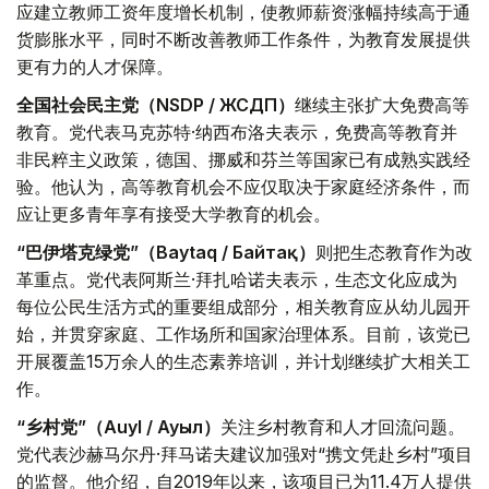
应建立教师工资年度增长机制，使教师薪资涨幅持续高于通
货膨胀水平，同时不断改善教师工作条件，为教育发展提供
更有力的人才保障。
全国社会民主党（NSDP / ЖСДП）
继续主张扩大免费高等
教育。党代表马克苏特·纳西布洛夫表示，免费高等教育并
非民粹主义政策，德国、挪威和芬兰等国家已有成熟实践经
验。他认为，高等教育机会不应仅取决于家庭经济条件，而
应让更多青年享有接受大学教育的机会。
“巴伊塔克绿党”（Baytaq / Байтақ）
则把生态教育作为改
革重点。党代表阿斯兰·拜扎哈诺夫表示，生态文化应成为
每位公民生活方式的重要组成部分，相关教育应从幼儿园开
始，并贯穿家庭、工作场所和国家治理体系。目前，该党已
开展覆盖15万余人的生态素养培训，并计划继续扩大相关工
作。
“乡村党”（Auyl / Ауыл）
关注乡村教育和人才回流问题。
党代表沙赫马尔丹·拜马诺夫建议加强对“携文凭赴乡村”项目
的监督。他介绍，自2019年以来，该项目已为11.4万人提供