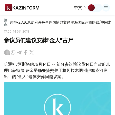
中文
KAZINFORM
热
选举-2026
总统府
任免
事件
国情咨文
跨里海国际运输路线/中间走
点:
17:56, 14 6月 2018
参议员们建议安葬"金人"古尸
哈通社/阿斯塔纳/6月14日 -- 部分参议院议员14日向政府总
理巴赫特詹·萨金塔耶夫提交关于将阿拉木图州伊塞克河岸
出土的"金人"遗体安葬问题议案。