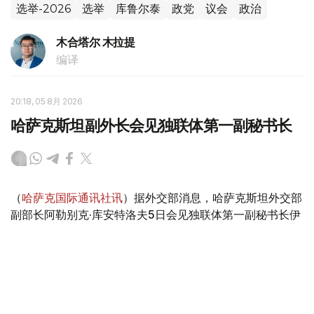
选举-2026
选举
库鲁尔泰
政党
议会
政治
木合塔尔 木拉提
编译
20:18, 05 8月 2026
哈萨克斯坦副外长会见独联体第一副秘书长
（
哈萨克国际通讯社讯
）据外交部消息，哈萨克斯坦外交部
副部长阿勒别克·库安特洛夫5日会见独联体第一副秘书长伊
戈尔·彼得里申科。