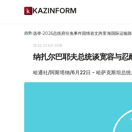
KAZINFORM
选举-2026
总统府
任免
事件
国情咨文
跨里海国际运输路
趋势:
15:32, 22 6月 2018
纳扎尔巴耶夫总统谈宽容与忍
哈通社/阿斯塔纳/6月22日 - 哈萨克斯坦