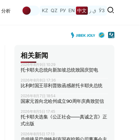
KZ
QZ
РУ
EN
中文
ق ز
ЎЗ
分析
相关新闻
2026年8月9日 10:29
托卡耶夫总统向新加坡总统致国庆贺电
2026年8月8日 17:36
比利时国王菲利普致函感谢托卡耶夫总统
2026年8月7日 18:54
国家元首向北哈州成立90周年庆典致贺信
2026年8月5日 17:45
托卡耶夫选集《公正社会——真诚之言》正
式出版
2026年8月5日 17:13
总统接见巴伊铁列克国有控股公司董事会主