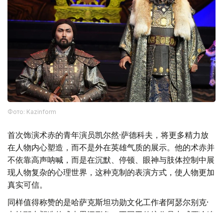
Фото: Kazinform
首次饰演术赤的青年演员凯尔然·萨德科夫，将更多精力放
在人物内心塑造，而不是外在英雄气质的展示。他的术赤并
不依靠高声呐喊，而是在沉默、停顿、眼神与肢体控制中展
现人物复杂的心理世界，这种克制的表演方式，使人物更加
真实可信。
同样值得称赞的是哈萨克斯坦功勋文化工作者阿瑟尔别克·
卡帕耶夫塑造的成吉思汗形象。不同于传统作品中威严冷峻