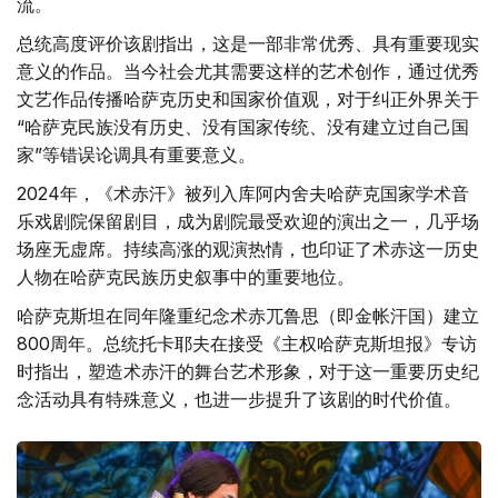
流。
总统高度评价该剧指出，这是一部非常优秀、具有重要现实
意义的作品。当今社会尤其需要这样的艺术创作，通过优秀
文艺作品传播哈萨克历史和国家价值观，对于纠正外界关于
“哈萨克民族没有历史、没有国家传统、没有建立过自己国
家”等错误论调具有重要意义。
2024年，《术赤汗》被列入库阿内舍夫哈萨克国家学术音
乐戏剧院保留剧目，成为剧院最受欢迎的演出之一，几乎场
场座无虚席。持续高涨的观演热情，也印证了术赤这一历史
人物在哈萨克民族历史叙事中的重要地位。
哈萨克斯坦在同年隆重纪念术赤兀鲁思（即金帐汗国）建立
800周年。总统托卡耶夫在接受《主权哈萨克斯坦报》专访
时指出，塑造术赤汗的舞台艺术形象，对于这一重要历史纪
念活动具有特殊意义，也进一步提升了该剧的时代价值。