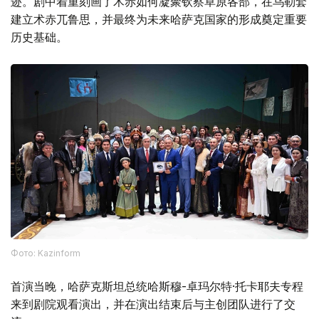
迹。剧中着重刻画了术赤如何凝聚钦察草原各部，在乌勒套
建立术赤兀鲁思，并最终为未来哈萨克国家的形成奠定重要
历史基础。
Фото: Kazinform
首演当晚，哈萨克斯坦总统哈斯穆-卓玛尔特·托卡耶夫专程
来到剧院观看演出，并在演出结束后与主创团队进行了交