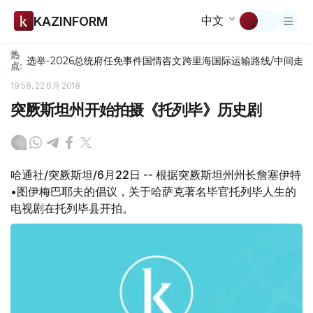
中文
KAZINFORM
热
选举-2026
总统府
任免
事件
国情咨文
跨里海国际运输路线/中间走
点:
19:58, 22 6月 2018
突厥斯坦州开始拍摄《托列毕》历史剧
哈通社/突厥斯坦/6月22日 -- 根据突厥斯坦州州长詹塞伊特
•图伊梅巴耶夫的倡议，关于哈萨克著名毕官托列毕人生的
电视剧在托列毕县开拍。