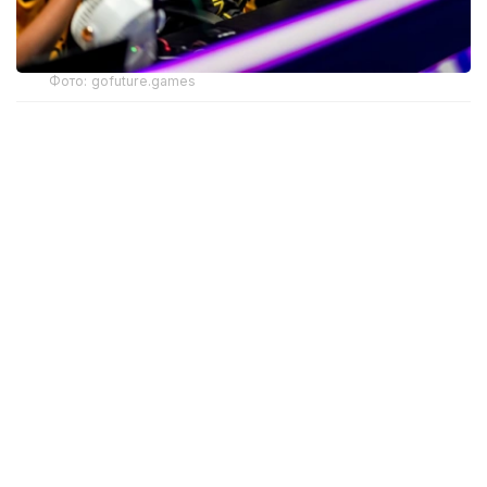
Фото: gofuture.games
经过连续数日的争夺，“未来运动会—2026”赛事重心正由
晋级之争转向冠军争夺。
MLBB四强产生
《Mobile Legends: Bang Bang》（MLBB）项目8月7日
进行了四场四分之一决赛。
首场比赛中，Selangor Red Giants以2:0战胜FUT
Esports，成为首支晋级四强的队伍。首局FUT Esports一
度占据主动，但Selangor Red Giants通过关键团战逐渐扭
转局势。第二局比赛中，Selangor Red Giants进一步扩大
优势，仅用约10分钟便结束比赛。
随后，ONIC以2:0击败DIAN FENG YAO