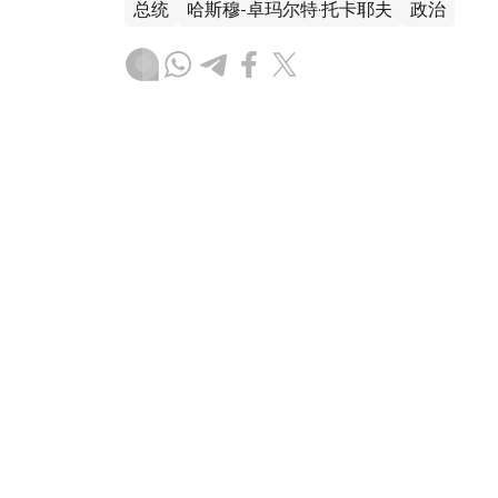
总统
哈斯穆-卓玛尔特·托卡耶夫
政治
达娜 努尔巴克提
编译
17:36, 08 8月 2026
比利时国王菲利普致函感谢托
（哈萨克国际通讯社讯）据哈萨克斯坦总统
统哈斯穆-卓玛尔特·托卡耶夫，对总统此前