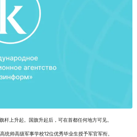
11米旗杆上升起。国旗升起后，可在首都任何地方可见。
高统帅高级军事学校12位优秀毕业生授予军官军衔。