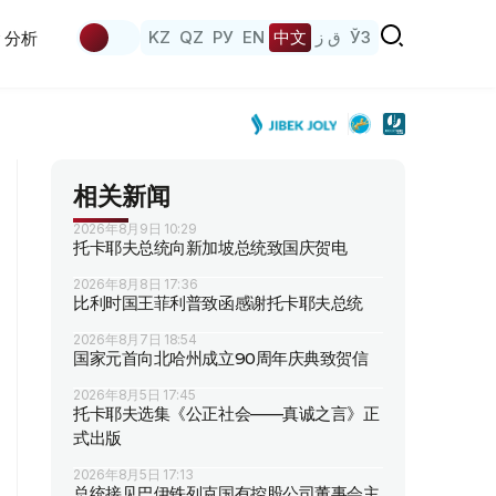
KZ
QZ
РУ
EN
中文
ق ز
ЎЗ
分析
相关新闻
2026年8月9日 10:29
托卡耶夫总统向新加坡总统致国庆贺电
2026年8月8日 17:36
比利时国王菲利普致函感谢托卡耶夫总统
2026年8月7日 18:54
国家元首向北哈州成立90周年庆典致贺信
2026年8月5日 17:45
托卡耶夫选集《公正社会——真诚之言》正
式出版
2026年8月5日 17:13
总统接见巴伊铁列克国有控股公司董事会主