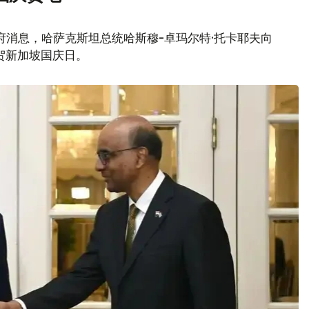
府消息，哈萨克斯坦总统哈斯穆-卓玛尔特·托卡耶夫向
贺新加坡国庆日。