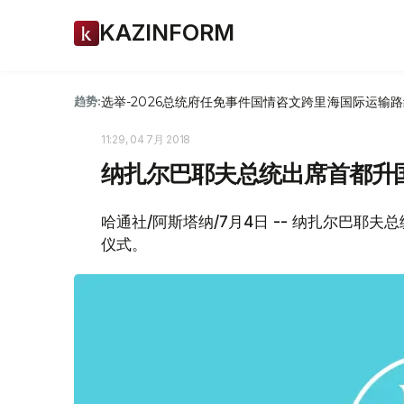
KAZINFORM
选举-2026
总统府
任免
事件
国情咨文
跨里海国际运输路
趋势:
11:29, 04 7月 2018
纳扎尔巴耶夫总统出席首都升
哈通社/阿斯塔纳/7月4日 -- 纳扎尔巴耶
仪式。