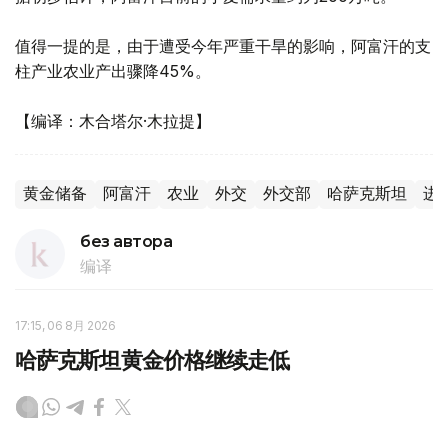
值得一提的是，由于遭受今年严重干旱的影响，阿富汗的支
柱产业农业产出骤降45%。
【编译：木合塔尔·木拉提】
黄金储备
阿富汗
农业
外交
外交部
哈萨克斯坦
进
без автора
编译
17:15, 06 8月 2026
哈萨克斯坦黄金价格继续走低