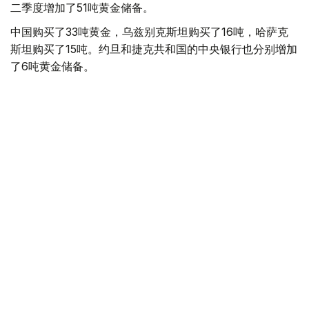
二季度增加了51吨黄金储备。
中国购买了33吨黄金，乌兹别克斯坦购买了16吨，哈萨克
斯坦购买了15吨。约旦和捷克共和国的中央银行也分别增加
了6吨黄金储备。
全球各国央行在第二季度共购买了约289吨黄金，比2025年
同期增长了62%。去年同期，黄金购买量约为178吨。
世界黄金协会称，黄金需求的增长受到地缘政治不确定性、
本季度贵金属价格下跌，以及各国寻求国际储备多元化等因
素的影响。
根据该协会进行的一项调查，89%的央行行长预计未来一
年全球黄金储备量将会增加。45%的受访者表示，他们的
国家计划增加黄金储备。
黄金储备
哈萨克斯坦
经济
央行
金融
木合塔尔 哈力木拉