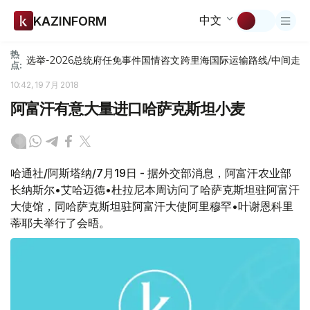
中文
KAZINFORM
热
选举-2026
总统府
任免
事件
国情咨文
跨里海国际运输路线/中间走
点:
10:42, 19 7月 2018
阿富汗有意大量进口哈萨克斯坦小麦
哈通社/阿斯塔纳/7月19日 - 据外交部消息，阿富汗农业部
长纳斯尔•艾哈迈德•杜拉尼本周访问了哈萨克斯坦驻阿富汗
大使馆，同哈萨克斯坦驻阿富汗大使阿里穆罕•叶谢恩科里
蒂耶夫举行了会晤。