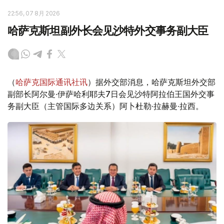
22:56, 07 8月 2026
哈萨克斯坦副外长会见沙特外交事务副大臣
（
哈萨克国际通讯社讯
）据外交部消息，哈萨克斯坦外交部
副部长阿尔曼·伊萨哈利耶夫7日会见沙特阿拉伯王国外交事
务副大臣（主管国际多边关系）阿卜杜勒·拉赫曼·拉西。