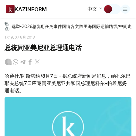
中文
KAZINFORM
热
选举-2026
总统府
任免
事件
国情咨文
跨里海国际运输路线/中间走
点:
17:19, 07 8月 2018
总统同亚美尼亚总理通电话
哈通社/阿斯塔纳/8月7日 - 据总统府新闻局消息，纳扎尔巴
耶夫总统7日应邀同亚美尼亚共和国总理尼科尔•帕希尼扬
通电话。