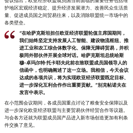
会议指出，欧亚经济联盟成员国当前面临的重要任务包括维
护地区宏观经济稳定、提升经济发展潜力、改善民众生活质
量、促进成员国之间贸易往来，以及消除联盟统一市场中的
各类壁垒。
“在哈萨克斯坦担任欧亚经济联盟轮值主席国期间，
我们始终坚定支持发展人工智能、建设物流枢纽、推
进工业和农工综合体数字化、保障无障碍贸易，并积
极同外部伙伴开展全球对话。哈萨克斯坦总统哈斯
穆-卓玛尔特·托卡耶夫此前在致联盟成员国领导人的
信函中，也明确阐述了这一立场。我相信，今天会议
达成的各项共识，将为实现欧亚经济联盟既定目标、
进一步深化互利合作作出重要贡献。”别克帖诺夫在
发言中表示。
在小范围会议期间，各成员国重点讨论了粮食安全保障以及
进一步深化欧亚经济联盟与主要贸易伙伴经贸合作等议题。
与会各方还就为联盟成员国产品进入新市场创造更加有利条
件交换了意见。