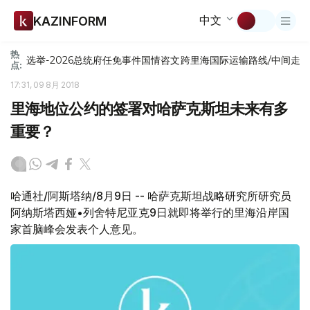
中文
KAZINFORM
热
选举-2026
总统府
任免
事件
国情咨文
跨里海国际运输路线/中间走
点:
17:31, 09 8月 2018
里海地位公约的签署对哈萨克斯坦未来有多
重要？
哈通社/阿斯塔纳/8月9日 -- 哈萨克斯坦战略研究所研究员
阿纳斯塔西娅•列舍特尼亚克9日就即将举行的里海沿岸国
家首脑峰会发表个人意见。