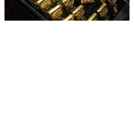
Фото: ӨзА
季度报告显示，哈萨克斯坦国家银行黄金储备增加了15吨。
波兰是2026年第二季度最大的黄金买家。该国在2026年第
二季度增加了51吨黄金储备。
中国购买了33吨黄金，乌兹别克斯坦购买了16吨，哈萨克
斯坦购买了15吨。约旦和捷克共和国的中央银行也分别增加
了6吨黄金储备。
全球各国央行在第二季度共购买了约289吨黄金，比2025年
同期增长了62%。去年同期，黄金购买量约为178吨。
世界黄金协会称，黄金需求的增长受到地缘政治不确定性、
本季度贵金属价格下跌，以及各国寻求国际储备多元化等因
素的影响。