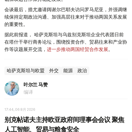
会谈最后，措尤邀请阔谢尔巴耶夫访问罗马尼亚，并强调继
续保持定期政治沟通、加强高层往来对于推动两国关系发展
的重要性。
据此前报道， 哈萨克斯坦与乌兹别克斯坦企业代表团日前
在塔什干举行商务论坛，围绕投资合作、贸易往来和产业协
作等议题展开交流，
进一步推动两国经贸合作发展
。
哈萨克斯坦与欧盟
外交
能源
政治
叶尔兰 马赞
编译
17:44, 06 8月 2026
别克帖诺夫主持欧亚政府间理事会会议 聚焦
人工智能、贸易与粮食安全