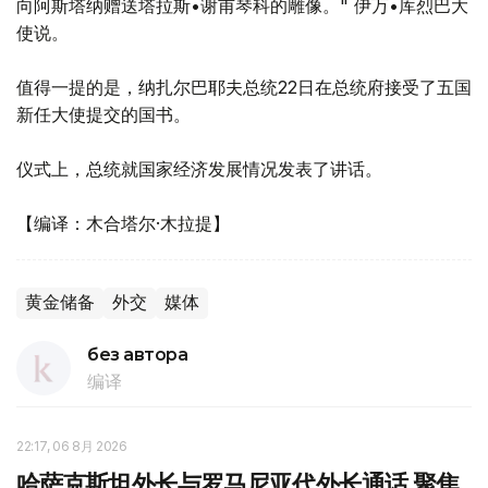
向阿斯塔纳赠送塔拉斯•谢甫琴科的雕像。" 伊万•库烈巴大
使说。
值得一提的是，纳扎尔巴耶夫总统22日在总统府接受了五国
新任大使提交的国书。
仪式上，总统就国家经济发展情况发表了讲话。
【编译：木合塔尔·木拉提】
黄金储备
外交
媒体
без автора
编译
22:17, 06 8月 2026
哈萨克斯坦外长与罗马尼亚代外长通话 聚焦