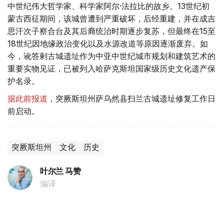
中世纪伟大哲学家、科学家阿尔·法拉比的故乡。13世纪初
蒙古西征期间，该城曾遭到严重破坏，后经重建，并在成吉
思汗次子察合台及其后裔统治时期逐步复苏，但最终在15至
18世纪因地缘政治变化以及水源改道等原因逐渐废弃。如
今，讹答剌古城遗址作为中亚中世纪城市规划和建筑艺术的
重要实物见证，已被列入哈萨克斯坦国家级历史文化遗产保
护名录。
据此前报道
，突厥斯坦州萨乌然县扫兰古城遗址修复工作日
前启动。
突厥斯坦州
文化
历史
叶尔兰 马赞
编译
10:55, 10 8月 2026