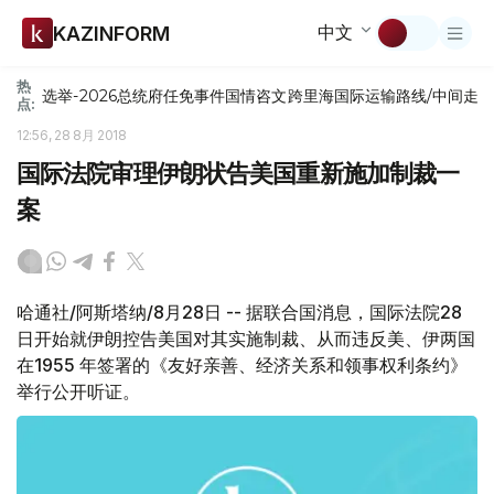
中文
KAZINFORM
热
选举-2026
总统府
任免
事件
国情咨文
跨里海国际运输路线/中间走
点:
12:56, 28 8月 2018
国际法院审理伊朗状告美国重新施加制裁一
案
哈通社/阿斯塔纳/8月28日 -- 据联合国消息，国际法院28
日开始就伊朗控告美国对其实施制裁、从而违反美、伊两国
在1955 年签署的《友好亲善、经济关系和领事权利条约》
举行公开听证。