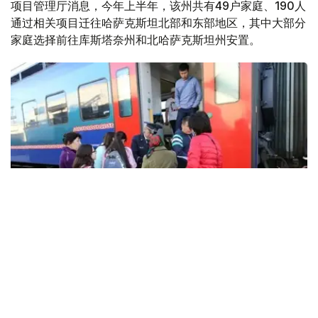
项目管理厅消息，今年上半年，该州共有49户家庭、190人
通过相关项目迁往哈萨克斯坦北部和东部地区，其中大部分
家庭选择前往库斯塔奈州和北哈萨克斯坦州安置。
Фото: Виктор Федюнин/Kazinform
克孜勒奥尔达州就业协调与社会项目管理厅代理厅长贾娜尔
·道列特巴耶娃表示，自2013年政府启动提高劳动力流动性
计划以来，已经迁出的家庭中，有11户、29人因家庭情况、
气候适应或健康等原因返回克孜勒奥尔达州。