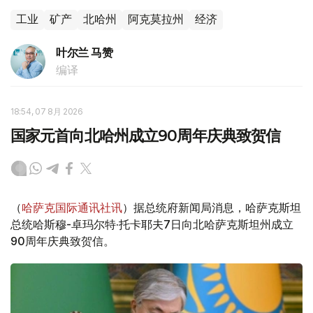
工业
矿产
北哈州
阿克莫拉州
经济
叶尔兰 马赞
编译
18:54, 07 8月 2026
国家元首向北哈州成立90周年庆典致贺信
（
哈萨克国际通讯社讯
）据总统府新闻局消息，哈萨克斯坦
总统哈斯穆-卓玛尔特·托卡耶夫7日向北哈萨克斯坦州成立
90周年庆典致贺信。