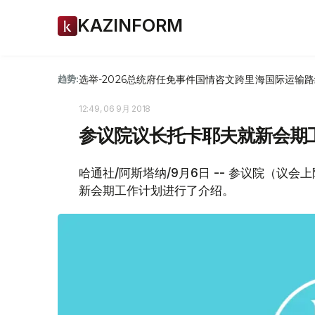
KAZINFORM
选举-2026
总统府
任免
事件
国情咨文
跨里海国际运输路
趋势:
12:49, 06 9月 2018
参议院议长托卡耶夫就新会期
哈通社/阿斯塔纳/9月6日 -- 参议院（议
新会期工作计划进行了介绍。