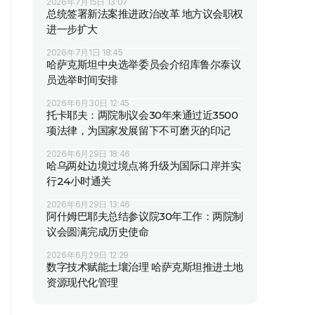
2026年7月15日 13:07
总统签署新法案推进政治改革 地方议会职权
进一步扩大
2026年7月1日 18:45
哈萨克斯坦中央选举委员会介绍库鲁尔泰议
员选举时间安排
2026年6月30日 12:45
托卡耶夫：两院制议会30年来通过近3500
项法律，为国家发展留下不可磨灭的印记
2026年6月29日 18:46
哈乌两处边境过境点将升级为国际口岸并实
行24小时通关
2026年6月29日 13:46
阿什姆巴耶夫总结参议院30年工作：两院制
议会圆满完成历史使命
2026年6月29日 12:29
数字技术赋能土壤治理 哈萨克斯坦推进土地
资源现代化管理