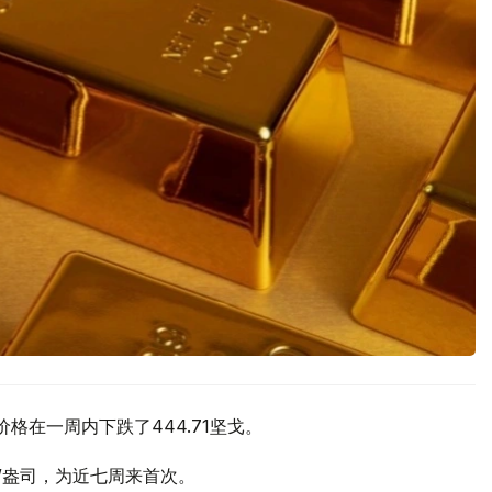
价格在一周内下跌了444.71坚戈。
元/盎司，为近七周来首次。