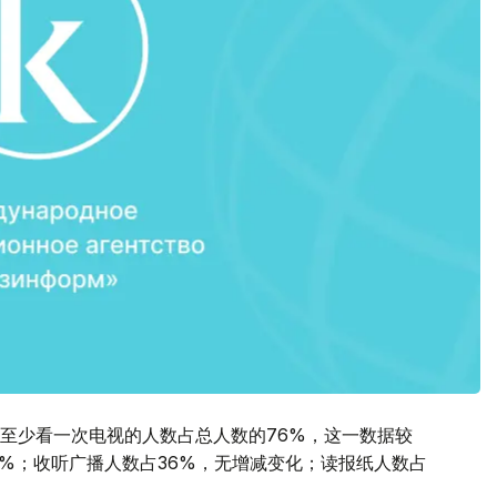
至少看一次电视的人数占总人数的76%，这一数据较
14%；收听广播人数占36%，无增减变化；读报纸人数占