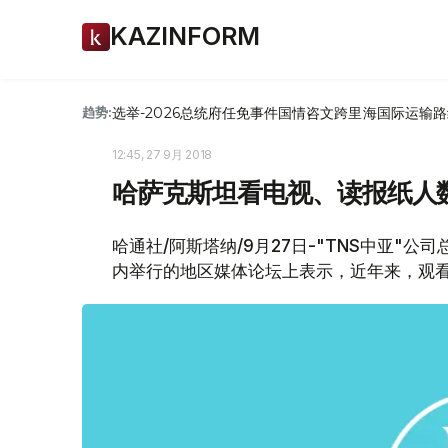
KAZINFORM
选举-2026
总统府
任免
事件
国情咨文
跨里海国际运输路
趋势:
12:45, 27 9月 2018
哈萨克斯坦看电视、读报纸人
哈通社/阿斯塔纳/9月27日-"TNS中亚"
内举行的地区媒体论坛上表示，近年来，观