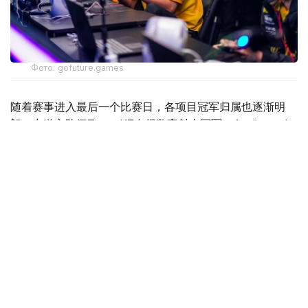
Фото: gofuture.games
随着赛事进入最后一个比赛日，各项目冠军归属也逐渐明
朗。东道主队伍Team KZ夺得数字射击冠军，Archangel
Michael问鼎数字格斗；数字足球卫冕冠军Quetzales-
Armadillos继续保留卫冕希望，MLBB项目则将迎来ONIC
与Bigetron by Vitality的巅峰对决。
数字格斗落幕 Archangel Michael强势夺冠
数字格斗8日率先决出冠军。
Archangel Michael当天三场比赛全部获胜，无论是在
《FATAL FURY: City of the Wolves》数字阶段，还是综
合格斗（MMA）实体赛阶段均占据明显优势，最终以39分