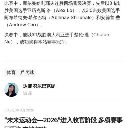
比赛中，库尔曼哈利耶夫连胜四场晋级决赛，先后以3:1战
胜美国选手亚历克斯·洛（Alex Lo），以3:0击败美国选手
阿布希纳夫·希尔巴特（Abhinav Shirbhate）和安德鲁·曹
（Andrew Cao）。
决赛中，他以3:1战胜澳大利亚选手楚伦·涅（Chulun
Ne），成功摘得本站赛事冠军。
体育
乒乓球
达娜 努尔巴克提
编译
08:01, 09 8月 2026
“未来运动会—2026”进入收官阶段 多项赛事