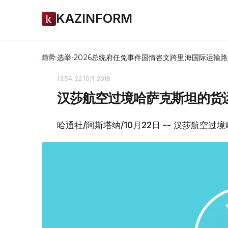
KAZINFORM
选举-2026
总统府
任免
事件
国情咨文
跨里海国际运输路
趋势:
13:54, 22 10月 2018
汉莎航空过境哈萨克斯坦的货
哈通社/阿斯塔纳/10月22日 -- 汉莎航