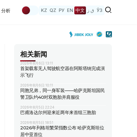
KZ
QZ
РУ
EN
中文
ق ز
ЎЗ
分析
相关新闻
2026年8月6日 13:11
首架载客无人驾驶航空器在阿斯塔纳完成演
示飞行
2026年8月6日 10:11
同胞兄弟，同一身军装——哈萨克斯坦国民
警卫队约40对双胞胎并肩服役
2026年8月5日 22:24
巴甫洛达尔州迎来近两年来首组三胞胎
2026年8月5日 18:51
2026年列格坦繁荣指数公布 哈萨克斯坦位
居中亚首位