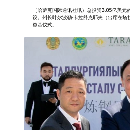
（哈萨克国际通讯社讯）总投资3.05亿美
设。州长叶尔波勒·卡拉舒克耶夫（出席在塔
奠基仪式。