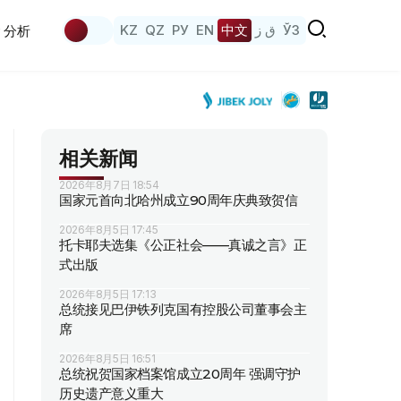
KZ
QZ
РУ
EN
中文
ق ز
ЎЗ
分析
相关新闻
2026年8月7日 18:54
国家元首向北哈州成立90周年庆典致贺信
2026年8月5日 17:45
托卡耶夫选集《公正社会——真诚之言》正
式出版
2026年8月5日 17:13
总统接见巴伊铁列克国有控股公司董事会主
席
2026年8月5日 16:51
总统祝贺国家档案馆成立20周年 强调守护
历史遗产意义重大