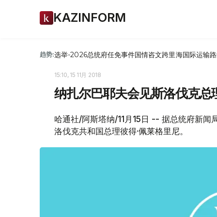
KAZINFORM
选举-2026
总统府
任免
事件
国情咨文
跨里海国际运输路
趋势:
15:10, 15 11月 2018
纳扎尔巴耶夫会见斯洛伐克总
哈通社/阿斯塔纳/11月15日 -- 据总统
洛伐克共和国总理彼得·佩莱格里尼。