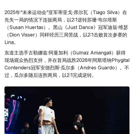
2025年“未来运动会”亚军蒂亚戈·席尔瓦（Tiago Silva）在
先失一局的情况下连扳两局，以2:1逆转苏珊·韦尔塔斯
（Susan Huertas）。黑山《Just Dance》冠军迪翁·维瑟
（Dion Visser）同样经历三局苦战，以2:1击败首次参赛的
Lina。
东道主选手古勒娜兹·阿曼加利（Gulnaz Amangali）获得
现场观众热烈支持，并在首局战胜2026年阿斯塔纳Phygital
Contenders冠军安德烈斯·瓜尔多（Andres Guardo）。不
过，瓜尔多随后连胜两局，以2:1完成逆转。