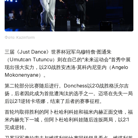
Фото: Kazinform
三届《Just Dance》世界杯冠军乌穆特詹·图通朱
（Umutcan Tutuncu）则在自己的“未来运动会”首秀中展
现出强大实力，以2:0战胜安杰洛·莫科内尼亚内（Angelo
Mokonenyane）。
第二轮部分比赛随后进行。Donchess以2:0战胜格沃尔吉
扬，后者因此成为首批遭淘汰的选手之一。迈塔在先失一局
后以2:1逆转卡塔娜，结束了后者的赛事征程。
首轮均取得胜利的阿卜杜哈利科娃和福米内赫正面交锋，福
米内赫先下一城，但阿卜杜哈利科娃随后连扳两局，以2:1
完成逆转。
卫冕冠军弗拉索夫与维塔利的比赛同样颇具看点。维塔利首