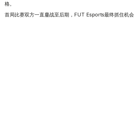
格。
首局比赛双方一直鏖战至后期，FUT Esports最终抓住机会
取胜，Mehmed “Kazue” Akif Ozturk贡献18次击杀、3次
死亡和1次助攻。Team Spirit通过更加有效的防御塔控制扳
回第二局，但FUT Esports在决胜局重新掌控战局，
Mustafa Ege “Saiki” Akin以0次死亡、12次助攻的表现帮
助球队锁定胜利。