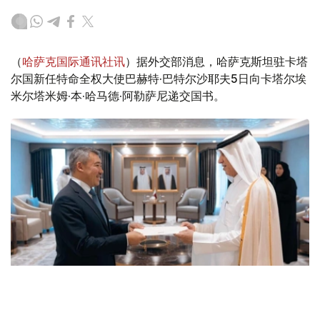
（
哈萨克国际通讯社讯
）据外交部消息，哈萨克斯坦驻卡塔
尔国新任特命全权大使巴赫特·巴特尔沙耶夫5日向卡塔尔埃
米尔塔米姆·本·哈马德·阿勒萨尼递交国书。
Photo credit: mfa.gov.kz