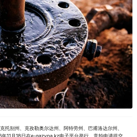
克托别州、克孜勒奥尔达州、阿特劳州、巴甫洛达尔州、
1月18日在e-qazyna.kz电子平台举行。竞拍申请提交