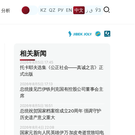
KZ
QZ
РУ
EN
中文
ق ز
ЎЗ
分析
相关新闻
2026年8月5日 17:45
托卡耶夫选集《公正社会——真诚之言》正
式出版
2026年8月5日 17:13
总统接见巴伊铁列克国有控股公司董事会主
席
2026年8月5日 16:51
总统祝贺国家档案馆成立20周年 强调守护
历史遗产意义重大
2026年8月4日 22:08
国家元首向人民英雄伊万·加皮奇逝世致唁电