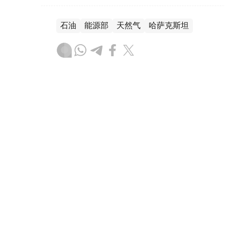
石油
能源部
天然气
哈萨克斯坦
叶尔兰 马赞
编译
21:53, 05 8月 2026
哈萨克斯坦大使向卡塔尔埃米
（
哈萨克国际通讯社讯
）据外交部消息，哈
耶夫5日向卡塔尔埃米尔塔米姆·本·哈马德·