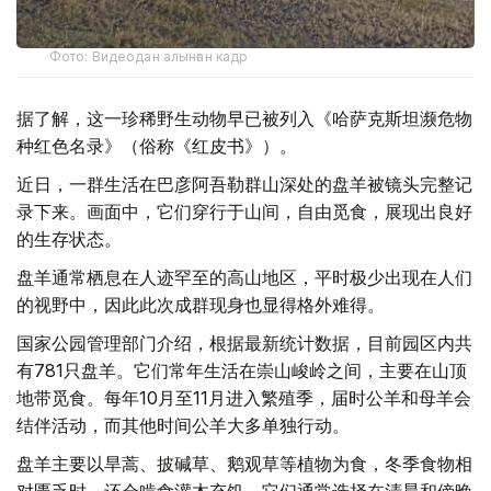
Фото: Видеодан алынған кадр
据了解，这一珍稀野生动物早已被列入《哈萨克斯坦濒危物
种红色名录》（俗称《红皮书》）。
近日，一群生活在巴彦阿吾勒群山深处的盘羊被镜头完整记
录下来。画面中，它们穿行于山间，自由觅食，展现出良好
的生存状态。
盘羊通常栖息在人迹罕至的高山地区，平时极少出现在人们
的视野中，因此此次成群现身也显得格外难得。
国家公园管理部门介绍，根据最新统计数据，目前园区内共
有781只盘羊。它们常年生活在崇山峻岭之间，主要在山顶
地带觅食。每年10月至11月进入繁殖季，届时公羊和母羊会
结伴活动，而其他时间公羊大多单独行动。
盘羊主要以旱蒿、披碱草、鹅观草等植物为食，冬季食物相
对匮乏时，还会啃食灌木充饥。它们通常选择在清晨和傍晚