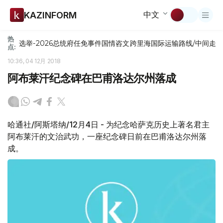
中文
KAZINFORM
热
选举-2026
总统府
任免
事件
国情咨文
跨里海国际运输路线/中间走
点:
10:36, 04 12月 2018
阿布莱汗纪念碑在巴甫洛达尔州落成
哈通社/阿斯塔纳/12月4日 - 为纪念哈萨克历史上著名君主
阿布莱汗的文治武功，一座纪念碑日前在巴甫洛达尔州落
成。