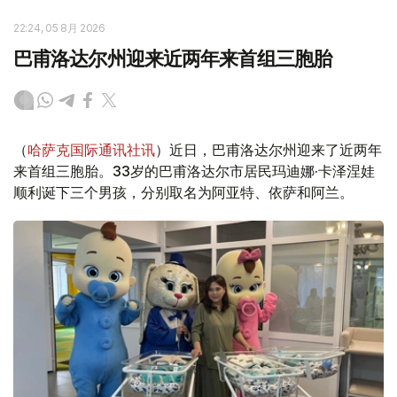
22:24, 05 8月 2026
巴甫洛达尔州迎来近两年来首组三胞胎
（
哈萨克国际通讯社讯
）近日，巴甫洛达尔州迎来了近两年
来首组三胞胎。33岁的巴甫洛达尔市居民玛迪娜·卡泽涅娃
顺利诞下三个男孩，分别取名为阿亚特、依萨和阿兰。