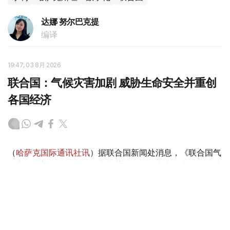
达娜 努尔巴克提
编译
19:47, 03 8月 2026
联合国：气候灾害加剧 威胁生命安全并重创
各国经济
（
哈萨克国际通讯社讯
）据联合国新闻处消息，《联合国气
候变化框架公约》执行秘书斯蒂尔近日发表声明表示，全球
各地由气候变化驱动的灾害正在加剧，威胁生命安全并重创
各国经济。他警告说，“气候警报正从四面八方传来，响彻
云霄”。