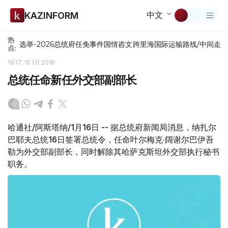
中文
KAZINFORM
热
选举-2026
总统府
任免
事件
国情咨文
跨里海国际运输路线/中间走
点:
19:17, 16 1月 2019
总统任命新任外交部副部长
哈通社/阿斯塔纳/1月16日 -- 据总统府新闻局消息，纳扎尔
巴耶夫总统16日签署总统令，任命叶尔梅克·阔谢尔巴伊吾
勒为外交部副部长，同时解除其哈萨克斯坦外交部执行秘书
职务。