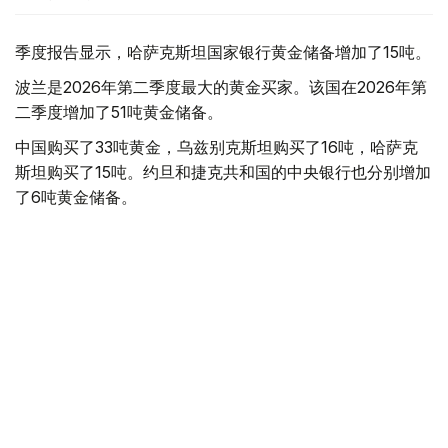
季度报告显示，哈萨克斯坦国家银行黄金储备增加了15吨。
波兰是2026年第二季度最大的黄金买家。该国在2026年第
二季度增加了51吨黄金储备。
中国购买了33吨黄金，乌兹别克斯坦购买了16吨，哈萨克
斯坦购买了15吨。约旦和捷克共和国的中央银行也分别增加
了6吨黄金储备。
全球各国央行在第二季度共购买了约289吨黄金，比2025年
同期增长了62%。去年同期，黄金购买量约为178吨。
世界黄金协会称，黄金需求的增长受到地缘政治不确定性、
本季度贵金属价格下跌，以及各国寻求国际储备多元化等因
素的影响。
根据该协会进行的一项调查，89%的央行行长预计未来一
年全球黄金储备量将会增加。45%的受访者表示，他们的
国家计划增加黄金储备。