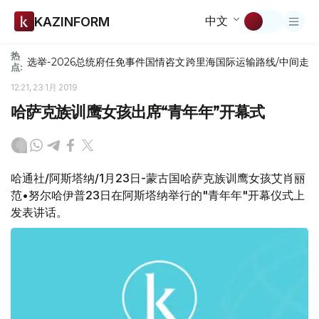
中文
KAZINFORM
热
选举-2026
总统府
任免
事件
国情咨文
跨里海国际运输路线/中间走
点:
12:21, 23 1月 2019
哈萨克族训鹰女孩出席“青年年”开幕式
哈通社/阿斯塔纳/1月23日-蒙古国哈萨克族训鹰女孩艾肖丽
范•努尔哈伊普23日在阿斯塔纳举行的"青年年"开幕仪式上
发表讲话。