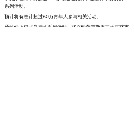
系列活动。
预计将有总计超过80万青年人参与相关活动。
通过线上模式举行的系列活动，将在哈萨克斯坦三大直辖市
和14个州的主要城市中举行。
全国各地活动的青年参与者将获得有关政府支持措施的在线
咨询，并参加有关法律技能、创业和数字能力的网络研讨
会。
此外，在«慈善马拉松»国家计划框架下，还将开展由青年志
愿者参与的一系列慈善活动。
作为系列活动的重要组成部门，在高校青年学子的参与下，
将举办旨在协助«尼特青年»和其他类似人群重返社会的招聘
会。
联合国大会于1999年将每年的8月12日确立为世界青年日。
【编译：木合塔尔·木拉提】