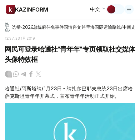
中文
KAZINFORM
热
选举-2026
总统府
任免
事件
国情咨文
跨里海国际运输路线/中间走
点:
12:37, 23 1月 2019
网民可登录哈通社"青年年"专页领取社交媒体
头像特效框
哈通社/阿斯塔纳/1月23日 - 纳扎尔巴耶夫总统23日出席哈
萨克斯坦青年年开幕式，宣布青年年活动正式开始。