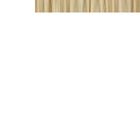
Фото: Алихан Аскар/Kazinform
他同时指出，进一步深化双边合作，应重点加强
论坛期间，乌兹别克斯坦企业Glasfit Ener
«Казахстанский арматурно-изол
系，深化产业协作，并扩大哈萨克斯坦产品对乌
此外，与会双方还建议，在“阿塔梅肯”国家企
进一步加强经贸合作协调机制。
论坛结束后，哈萨克斯坦代表团还参访了乌兹别
外交
乌兹别克斯坦
哈萨克斯坦