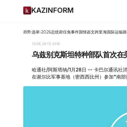
KAZINFORM
选举-2026
总统府
任免
事件
国情咨文
跨里海国际运输路
趋势:
13:08, 28 1月 2019
乌兹别克斯坦特种部队首次在
哈通社/阿斯塔纳/1月28日 -- 卡巴尔通
在谢尔比军事基地（密西西比州）参加"南部