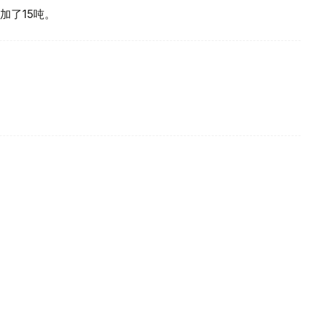
加了15吨。
买国之一
d Gold Council, WGC）最新报告，哈萨克斯