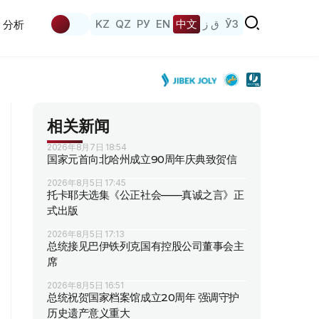
KZ
QZ
РУ
EN
中文
ق ز
ЎЗ
分析
相关新闻
2026年8月7日 18:54
国家元首向北哈州成立90周年庆典致贺信
2026年8月5日 17:45
托卡耶夫选集《公正社会——真诚之言》正
式出版
2026年8月5日 17:13
总统接见巴伊铁列克国有控股公司董事会主
席
2026年8月5日 16:51
总统祝贺国家档案馆成立20周年 强调守护
历史遗产意义重大