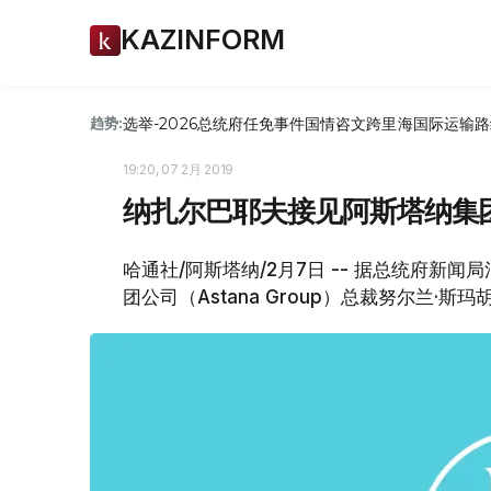
KAZINFORM
选举-2026
总统府
任免
事件
国情咨文
跨里海国际运输路
趋势:
19:20, 07 2月 2019
纳扎尔巴耶夫接见阿斯塔纳集
哈通社/阿斯塔纳/2月7日 -- 据总统府新
团公司（Astana Group）总裁努尔兰·斯