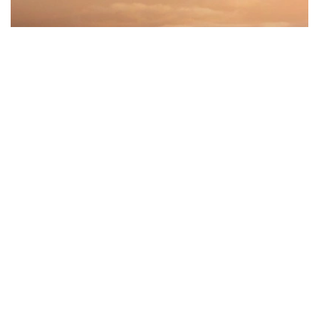
Фото: sunexpress.com
据机场方面称，新航线的开通将加强哈萨克斯坦和土耳其之
间的旅游、商务和文化联系，并拓展阿拉木图国际航线的覆
盖范围。
航班由SunExpress航空公司波音737-800客机执飞，将每
周运营两次（周二和周五）。
航班将于21:00从伊兹密尔起飞，次日05:00抵达阿拉木
图。返程航班将于每周三和周六6:25从阿拉木图起飞，当地
时间9:50抵达伊兹密尔。
哈萨克斯坦与土耳其
哈萨克斯坦
交通
土耳其