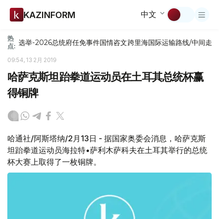
中文
KAZINFORM
热
选举-2026
总统府
任免
事件
国情咨文
跨里海国际运输路线/中间走
点:
09:54, 13 2月 2019
哈萨克斯坦跆拳道运动员在土耳其总统杯赢
得铜牌
哈通社/阿斯塔纳/2月13日 - 据国家奥委会消息，哈萨克斯
坦跆拳道运动员海拉特•萨利木萨科夫在土耳其举行的总统
杯大赛上取得了一枚铜牌。