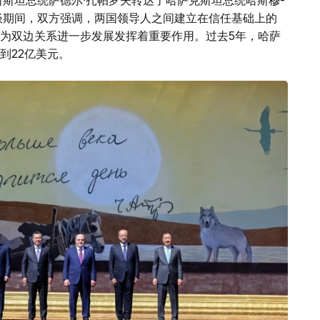
斯斯坦总统萨德尔·扎帕罗夫转达了哈萨克斯坦总统哈斯穆-
谈期间，双方强调，两国领导人之间建立在信任基础上的
为双边关系进一步发展发挥着重要作用。过去5年，哈萨
到22亿美元。