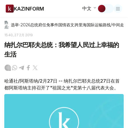
中文
KAZINFORM
热
选举-2026
总统府
任免
事件
国情咨文
跨里海国际运输路线/中间走
点:
15:40, 27 2月 2019
纳扎尔巴耶夫总统：我希望人民过上幸福的
生活
哈通社/阿斯塔纳/2月27日 -- 纳扎尔巴耶夫总统27日在首
都阿斯塔纳主持召开了"祖国之光"党第十八届代表大会。