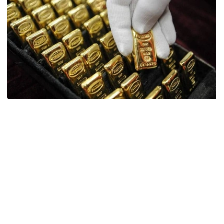
Фото: ӨзА
季度报告显示，哈萨克斯坦国家银行黄金储备增加了15吨。
波兰是2026年第二季度最大的黄金买家。该国在2026年第
二季度增加了51吨黄金储备。
中国购买了33吨黄金，乌兹别克斯坦购买了16吨，哈萨克
斯坦购买了15吨。约旦和捷克共和国的中央银行也分别增加
了6吨黄金储备。
全球各国央行在第二季度共购买了约289吨黄金，比2025年